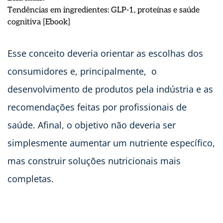
Tendências em ingredientes: GLP-1, proteínas e saúde
:
cognitiva [Ebook]
Proteína
a
Esse conceito deveria orientar as escolhas dos
qualquer
custo:
consumidores e, principalmente, o
quando
desenvolvimento de produtos pela indústria e as
o
nutriente
recomendações feitas por profissionais de
do
saúde. Afinal, o objetivo não deveria ser
momento
vira
simplesmente aumentar um nutriente específico,
o
mas construir soluções nutricionais mais
novo
dogma
completas.
alimentar