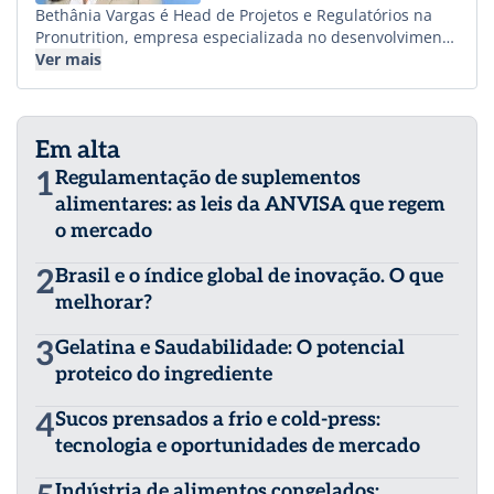
Bethânia Vargas é Head de Projetos e Regulatórios na
Pronutrition, empresa especializada no desenvolvimento
de suplementos, alimentos e bebidas saudáveis e
Ver mais
inovadoras. Referência em regulamentação e
desenvolvimento de produtos, acumula 20 anos de
experiência à frente de grandes empresas nacionais e
Em alta
multinacionais da indústria de bens e consumo,
medicamentos e nutrição. É Farmacêutica pela UFRGS,
1
Regulamentação de suplementos
com mestrado em Ciências Farmacêuticas e
alimentares: as leis da ANVISA que regem
especializada pela IESE Business School, combinando
o mercado
rigor técnico e visão estratégica para impulsionar
inovação e conformidade no mercado.
2
Brasil e o índice global de inovação. O que
melhorar?
3
Gelatina e Saudabilidade: O potencial
proteico do ingrediente
4
Sucos prensados a frio e cold-press:
tecnologia e oportunidades de mercado
Indústria de alimentos congelados: