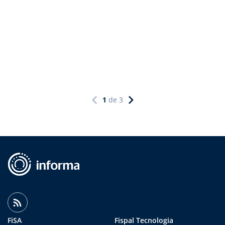
1
de
3
FiSA
Fispal Tecnologia