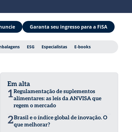
nuncie
Garanta seu ingresso para a FiSA
mbalagens
ESG
Especialistas
E-books
Em alta
1
Regulamentação de suplementos
alimentares: as leis da ANVISA que
regem o mercado
2
Brasil e o índice global de inovação. O
que melhorar?