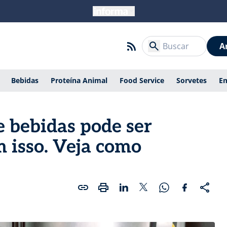
A
Bebidas
Proteína Animal
Food Service
Sorvetes
E
e bebidas pode ser
m isso. Veja como