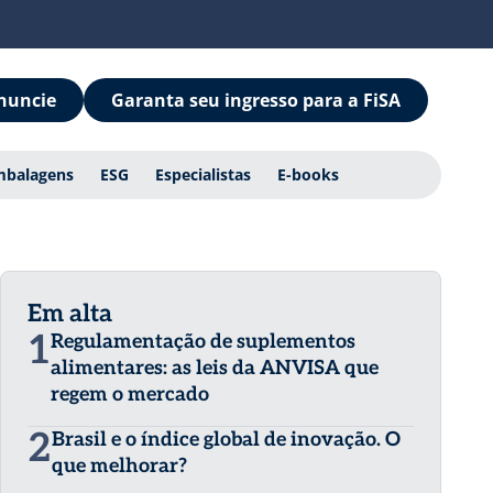
nuncie
Garanta seu ingresso para a FiSA
mbalagens
ESG
Especialistas
E-books
Em alta
1
Regulamentação de suplementos
alimentares: as leis da ANVISA que
regem o mercado
2
Brasil e o índice global de inovação. O
que melhorar?