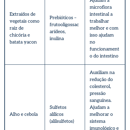
Ajudam a
microflora
Extraídos de
intestinal a
Prebióticos –
vegetais como
trabalhar
frutooligossac
raiz de
melhor e com
arídeos,
chicória e
isso ajudam
inulina
batata yacon
no
funcionament
o do intestino
Auxiliam na
redução do
colesterol,
pressão
sanguínea.
Sulfetos
Ajudam a
Alho e cebola
alílicos
melhorar o
(alilsulfetos)
sistema
imunológico e