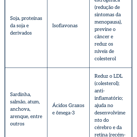
estrogênica
(redução de
sintomas da
Soja, proteínas
menopausa),
da soja e
Isoflavonas
previne o
derivados
câncer e
reduz os
níveis de
colesterol
Reduz o LDL
(colesterol);
anti-
Sardinha,
inflamatório;
salmão, atum,
Ácidos Graxos
ajuda no
anchova,
e ômega-3
desenvolvime
arenque, entre
nto do
outros
cérebro e da
retina (recém-