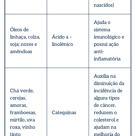
nascidos)
Ajuda o
Óleos de
sistema
linhaça, colza,
Ácido a –
imunológico e
soja; nozes e
linolênico
possui ação
amêndoas
anti-
inflamatória
Auxilia na
diminuição da
Chá verde,
incidência de
cerejas,
alguns tipos
amoras,
de câncer,
framboesas,
Catequinas
reduzem o
mirtilo, uva
colesterol e
roxa, vinho
ajudam na
tinto
melhoria do