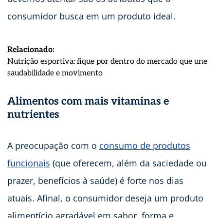
consumidor busca em um produto ideal.
Relacionado:
Nutrição esportiva: fique por dentro do mercado que une
:
saudabilidade e movimento
Mercado
de
Alimentos com mais vitaminas e
alimentos
nutrientes
funcionais:
cenário
e
A preocupação com o
consumo de produtos
oportunidades
funcionais
(que oferecem, além da saciedade ou
para
a
prazer, benefícios à saúde) é forte nos dias
indústria
atuais. Afinal, o consumidor deseja um produto
alimentício agradável em sabor, forma e