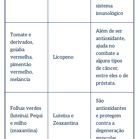
sistema
imunológico
Além de ser
Tomate e
antioxidante,
derivados,
ajuda no
goiaba
combate a
vermelha,
Licopeno
alguns tipos
pimentão
de câncer,
vermelho,
entre eles o de
melancia
próstata.
São
Folhas verdes
antioxidantes
(luteína). Pequi
Luteína e
e protegem
e milho
Zeaxantina
contra a
(zeaxantina)
degeneração
muscular