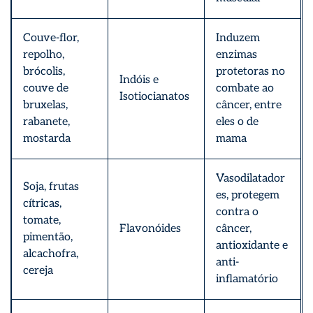
Couve-flor,
Induzem
repolho,
enzimas
brócolis,
protetoras no
Indóis e
couve de
combate ao
Isotiocianatos
bruxelas,
câncer, entre
rabanete,
eles o de
mostarda
mama
Vasodilatador
Soja, frutas
es, protegem
cítricas,
contra o
tomate,
Flavonóides
câncer,
pimentão,
antioxidante e
alcachofra,
anti-
cereja
inflamatório