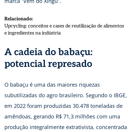
marca “Vem do Xingu”.
Relacionado:
Upcycling: conceitos e cases de reutilização de alimentos
:
e ingredientes na indústria
Biotecnologia
transforma
A cadeia do babaçu:
coproduto
potencial represado
amazônico
em
ingrediente
proteico
O babaçu é uma das maiores riquezas
subutilizadas do agro brasileiro. Segundo o IBGE,
em 2022 foram produzidas 30.478 toneladas de
amêndoas, gerando R$ 71,3 milhões com uma
produção integralmente extrativista, concentrada