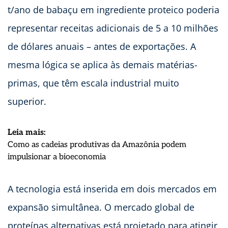
t/ano de babaçu em ingrediente proteico poderia
representar receitas adicionais de 5 a 10 milhões
de dólares anuais – antes de exportações. A
mesma lógica se aplica às demais matérias-
primas, que têm escala industrial muito
superior.
Leia mais:
Como as cadeias produtivas da Amazônia podem
:
impulsionar a bioeconomia
Biotecnologia
transforma
A tecnologia está inserida em dois mercados em
coproduto
amazônico
expansão simultânea. O mercado global de
em
proteínas alternativas está projetado para atingir