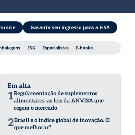
nuncie
Garanta seu ingresso para a FiSA
mbalagens
ESG
Especialistas
E-books
Em alta
1
Regulamentação de suplementos
alimentares: as leis da ANVISA que
regem o mercado
2
Brasil e o índice global de inovação. O
que melhorar?