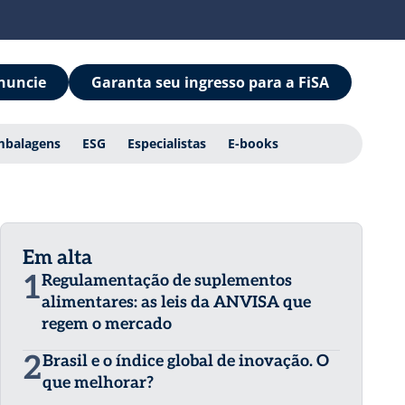
nuncie
Garanta seu ingresso para a FiSA
mbalagens
ESG
Especialistas
E-books
Em alta
1
Regulamentação de suplementos
alimentares: as leis da ANVISA que
regem o mercado
2
Brasil e o índice global de inovação. O
que melhorar?