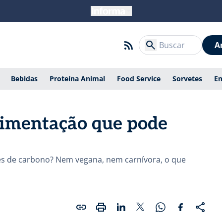
A
Bebidas
Proteína Animal
Food Service
Sorvetes
E
alimentação que pode
es de carbono? Nem vegana, nem carnívora, o que