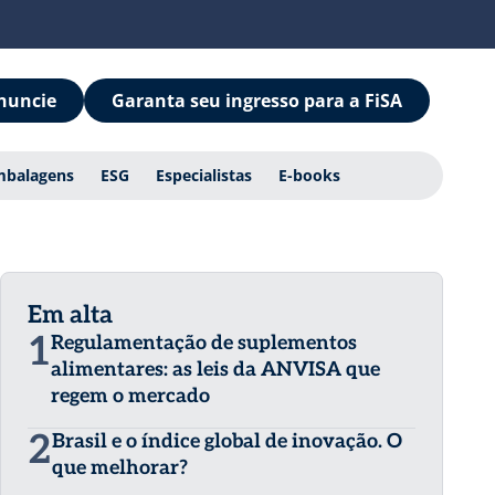
nuncie
Garanta seu ingresso para a FiSA
mbalagens
ESG
Especialistas
E-books
Em alta
1
Regulamentação de suplementos
alimentares: as leis da ANVISA que
regem o mercado
2
Brasil e o índice global de inovação. O
que melhorar?