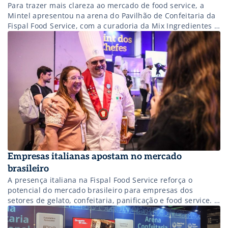
Para trazer mais clareza ao mercado de food service, a
Mintel apresentou na arena do Pavilhão de Confeitaria da
Fispal Food Service, com a curadoria da Mix Ingredientes e
Titã Eletrocomerciais, um relatório sobre os hábitos de
consumo de doces e sobremesas dos brasileiros. O estudo
reúne dados importantes para ajudar o setor a ampliar
negócios […]
Empresas italianas apostam no mercado
brasileiro
A presença italiana na Fispal Food Service reforça o
potencial do mercado brasileiro para empresas dos
setores de gelato, confeitaria, panificação e food service. O
Pavilhão Italiano, coordenado pela ICE – Agência para a
promoção no exterior e a internacionalização das