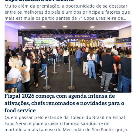
Muito além da premiação, a oportunidade de se destacar
entre os melhores do país é um dos principais fatores que
mais estimula os participantes da 7ª Copa Brasileira de
Pizzaria, que acontece durante a Fispal Food Service, no
Distrito Anhembi. O casal Gustavo Abelenda e Camila Thô
é um exemplo disso. Eles vieram de João […]
Fispal 2026 começa com agenda intensa de
ativações, chefs renomados e novidades para o
food service
Quem passar pelo estande da Toledo do Brasil na Fispal
Food Service pode provar o famoso sanduíche de
mortadela mais famoso do Mercadão de São Paulo, quiçá,
do Brasil, preparado na hora e conhecer de perto as