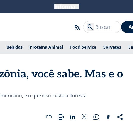
A
Bebidas
Proteína Animal
Food Service
Sorvetes
E
ônia, você sabe. Mas e o
ericano, e o que isso custa à floresta