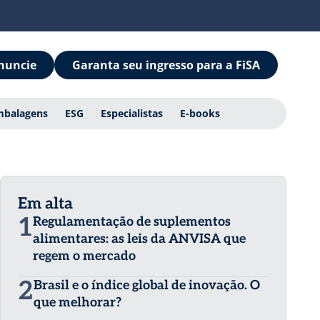
nuncie
Garanta seu ingresso para a FiSA
mbalagens
ESG
Especialistas
E-books
Em alta
1
Regulamentação de suplementos
alimentares: as leis da ANVISA que
regem o mercado
2
Brasil e o índice global de inovação. O
que melhorar?