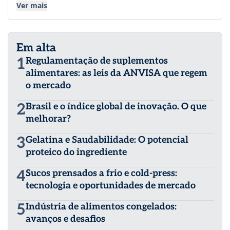
aos clientes e fornecedores em mais de 160 países. Com
Ver mais
mais de 24 mil funcionários, nos comprometemos a
disponibilizar alimentos seguros em todo o mundo e
proteger o que é bom: alimentos, pessoas e o planeta.
Em alta
1
Regulamentação de suplementos
alimentares: as leis da ANVISA que regem
o mercado
2
Brasil e o índice global de inovação. O que
melhorar?
3
Gelatina e Saudabilidade: O potencial
proteico do ingrediente
4
Sucos prensados a frio e cold-press:
tecnologia e oportunidades de mercado
5
Indústria de alimentos congelados:
avanços e desafios