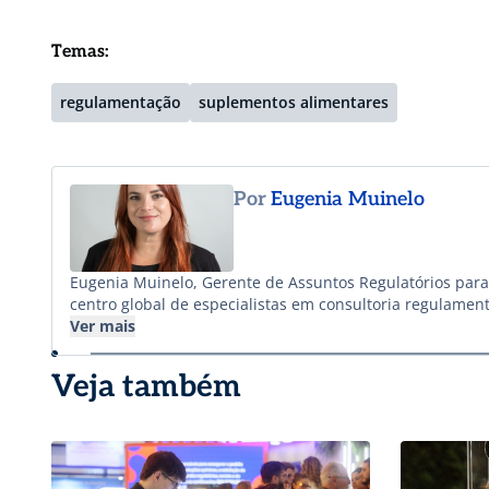
Temas:
regulamentação
suplementos alimentares
Por
Eugenia Muinelo
Eugenia Muinelo, Gerente de Assuntos Regulatórios para 
centro global de especialistas em consultoria regulamen
alimentares e matérias-primas. Oferecemos cobertura co
Ver mais
da América Latina. EAS Strategies também possui escritó
Europeia, África, Oriente Médio, Oceania, Rússia, e Com
Veja também
Sudeste Asiático.