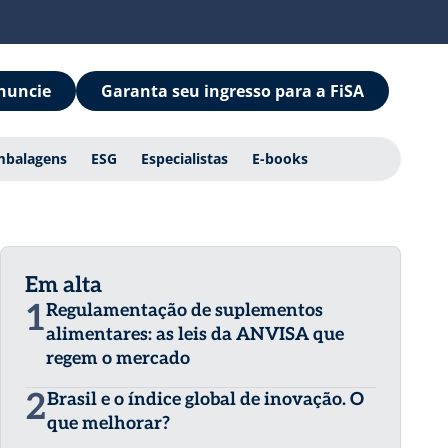
nuncie
Garanta seu ingresso para a FiSA
mbalagens
ESG
Especialistas
E-books
Em alta
1
Regulamentação de suplementos
alimentares: as leis da ANVISA que
regem o mercado
2
Brasil e o índice global de inovação. O
que melhorar?