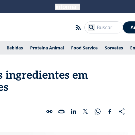
A
Bebidas
Proteína Animal
Food Service
Sorvetes
E
s ingredientes em
es