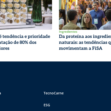
Ingredientes
é tendência e prioridade
Da proteína aos ingredie
ntação de 80% dos
naturais: as tendências 
ores
movimentam a FiSA
a
TecnoCarne
ESG