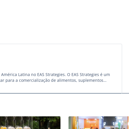
América Latina no EAS Strategies. O EAS Strategies é um
tar para a comercialização de alimentos, suplementos
m abrangência regional, incluindo todos os países da região
rios em outras regiões, abrangendo os países da União
unidade dos Estados Independentes (CEI) e países do