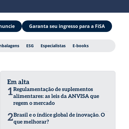
nuncie
Garanta seu ingresso para a FiSA
mbalagens
ESG
Especialistas
E-books
Em alta
1
Regulamentação de suplementos
alimentares: as leis da ANVISA que
regem o mercado
2
Brasil e o índice global de inovação. O
que melhorar?