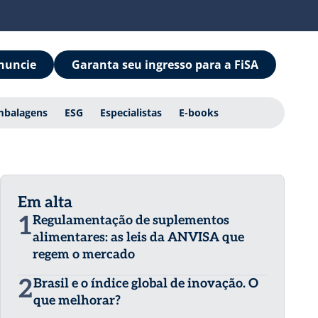
nuncie
Garanta seu ingresso para a FiSA
mbalagens
ESG
Especialistas
E-books
Em alta
1
Regulamentação de suplementos
alimentares: as leis da ANVISA que
regem o mercado
2
Brasil e o índice global de inovação. O
que melhorar?