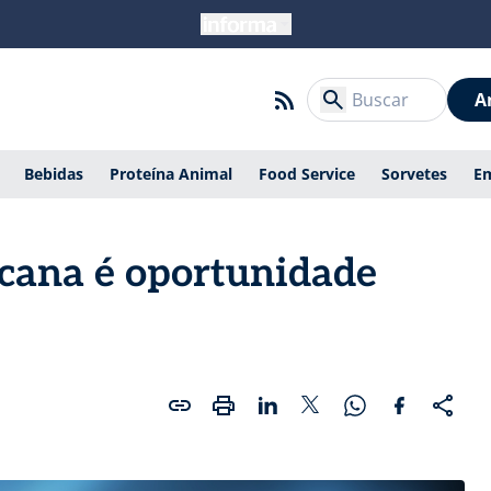
A
Bebidas
Proteína Animal
Food Service
Sorvetes
E
icana é oportunidade