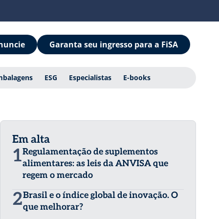
nuncie
Garanta seu ingresso para a FiSA
mbalagens
ESG
Especialistas
E-books
Em alta
1
Regulamentação de suplementos
alimentares: as leis da ANVISA que
regem o mercado
2
Brasil e o índice global de inovação. O
que melhorar?