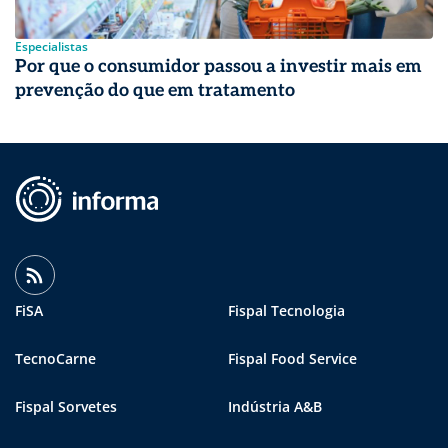
Especialistas
Por que o consumidor passou a investir mais em
prevenção do que em tratamento
FiSA
Fispal Tecnologia
TecnoCarne
Fispal Food Service
Fispal Sorvetes
Indústria A&B