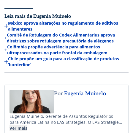
Leia mais de Eugenia Muinelo
México aprova alterações no regulamento de aditivos
alimentares
Comitê de Rotulagem do Codex Alimentarius aprova
diretrizes sobre rotulagem precautória de alérgenos
Colômbia propõe advertência para alimentos
ultraprocessados na parte frontal da embalagem
Chile propõe um guia para a classificação de produtos
‘borderline’
Por
Eugenia Muinelo
Eugenia Muinelo, Gerente de Assuntos Regulatórios
para América Latina no EAS Strategies. O EAS Strategies
é um centro global de especialistas em consultoria
Ver mais