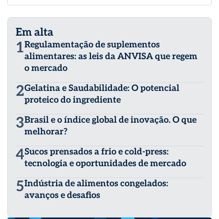
regulamentar para a comercialização de alimentos,
suplementos alimentares e matérias-primas.
Oferecemos cobertura com abrangência regional,
Em alta
incluindo todos os países da região da América Latina.
EAS Strategies também possui escritórios em outras
1
Regulamentação de suplementos
regiões, abrangendo os países da União Europeia,
alimentares: as leis da ANVISA que regem
África, Oriente Médio, Oceania, Rússia, e Comunidade
o mercado
dos Estados Independentes (CEI) e países do Sudeste
Asiático.
2
Gelatina e Saudabilidade: O potencial
proteico do ingrediente
3
Brasil e o índice global de inovação. O que
melhorar?
4
Sucos prensados a frio e cold-press:
tecnologia e oportunidades de mercado
5
Indústria de alimentos congelados:
avanços e desafios