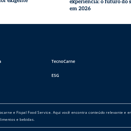
or exigente
experiência: o futuro do 
em 2026
a
TecnoCarne
ESG
cnocarne e Fispal Food Service. Aqui você encontra conteúdo relevante e 
limentos e bebidas.