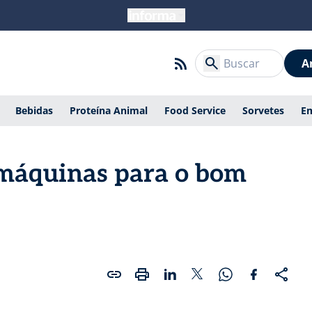
A
Bebidas
Proteína Animal
Food Service
Sorvetes
E
e máquinas para o bom