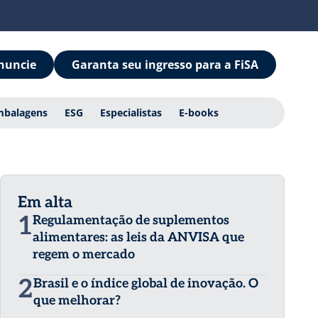
nuncie
Garanta seu ingresso para a FiSA
mbalagens
ESG
Especialistas
E-books
Em alta
1
Regulamentação de suplementos
alimentares: as leis da ANVISA que
regem o mercado
2
Brasil e o índice global de inovação. O
que melhorar?