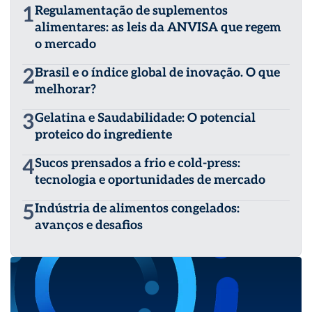
Realiza trabalhos com foco em resultados e aumento de
1
Regulamentação de suplementos
receitas, treinamentos e capacitação de profissionais,
alimentares: as leis da ANVISA que regem
atendimento ao cliente e hospitalidade.
o mercado
2
Brasil e o índice global de inovação. O que
melhorar?
3
Gelatina e Saudabilidade: O potencial
proteico do ingrediente
4
Sucos prensados a frio e cold-press:
tecnologia e oportunidades de mercado
5
Indústria de alimentos congelados:
avanços e desafios