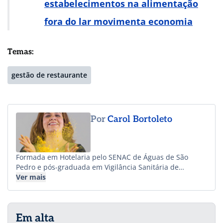
estabelecimentos na alimentação
fora do lar movimenta economia
Temas:
gestão de restaurante
Por
Carol Bortoleto
Formada em Hotelaria pelo SENAC de Águas de São
Pedro e pós-graduada em Vigilância Sanitária de
Alimentos pela Faculdade de Saúde Pública da USP.
Ver mais
Carol atua na área de Food Service e Hospitalidade há
mais de 25 anos, com experiência em inaugurações,
gerenciamento operacional, atendimento ao cliente,
Em alta
implantação de processos de controles e qualidade.