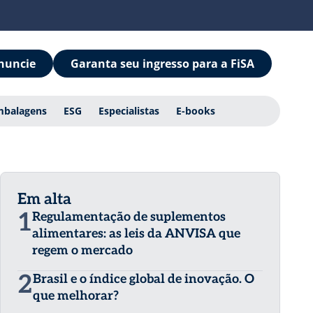
nuncie
Garanta seu ingresso para a FiSA
mbalagens
ESG
Especialistas
E-books
Em alta
1
Regulamentação de suplementos
alimentares: as leis da ANVISA que
regem o mercado
2
Brasil e o índice global de inovação. O
que melhorar?