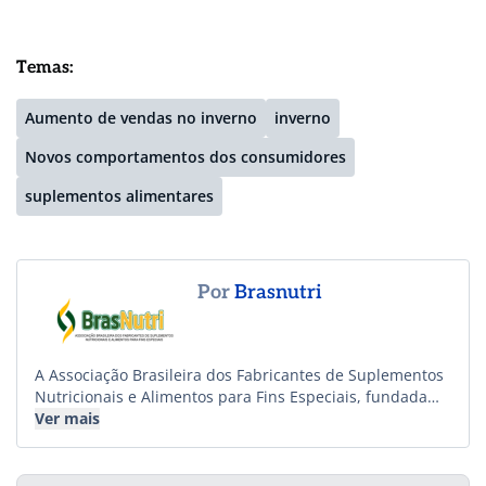
Temas:
Aumento de vendas no inverno
inverno
Novos comportamentos dos consumidores
suplementos alimentares
Por
Brasnutri
A Associação Brasileira dos Fabricantes de Suplementos
Nutricionais e Alimentos para Fins Especiais, fundada
em 9 de maio de 2012, por fabricantes de suplementos
Ver mais
nutricionais, objetiva o desenvolvimento de ações em
favor da ampliação do mercado, a formalização das
relações comerciais, o respeito a um ambiente sadio e