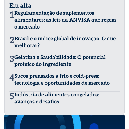
Em alta
competitivo entre os produtos e empresas. Possui o foco
de trabalhar na direção de obter da sociedade
1
Regulamentação de suplementos
brasileira, o respeito e o reconhecimento, ao que este
alimentares: as leis da ANVISA que regem
setor faz de melhor para o consumidor. brasnutri.org.br
o mercado
2
Brasil e o índice global de inovação. O que
melhorar?
3
Gelatina e Saudabilidade: O potencial
proteico do ingrediente
4
Sucos prensados a frio e cold-press:
tecnologia e oportunidades de mercado
5
Indústria de alimentos congelados:
avanços e desafios