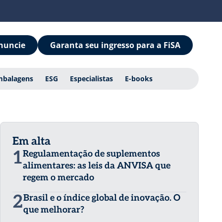
nuncie
Garanta seu ingresso para a FiSA
mbalagens
ESG
Especialistas
E-books
Em alta
1
Regulamentação de suplementos
alimentares: as leis da ANVISA que
regem o mercado
2
Brasil e o índice global de inovação. O
que melhorar?