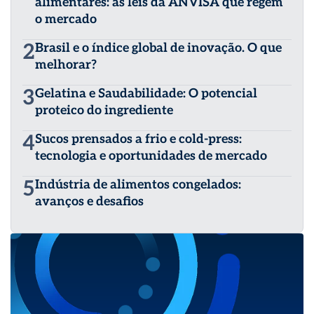
alimentares: as leis da ANVISA que regem
o mercado
2
Brasil e o índice global de inovação. O que
melhorar?
3
Gelatina e Saudabilidade: O potencial
proteico do ingrediente
4
Sucos prensados a frio e cold-press:
tecnologia e oportunidades de mercado
5
Indústria de alimentos congelados:
avanços e desafios