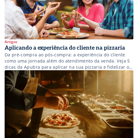
Artigos
Aplicando a experiência do cliente na pizzaria
Da pré-compra ao pós-compra: a experiência do cliente
como uma jornada além do atendimento da venda. Veja 5
dicas da Apubra para aplicar na sua pizzaria e fidelizar os
clientes. Nunca se falou tanto em experiência do cliente,
onde as empresas procuram oferecer mais do que
produtos; elas buscam construir um processo que impacte
positivamente […]