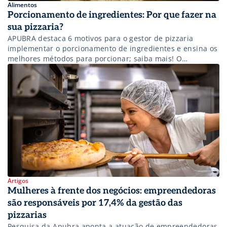
Alimentos
Porcionamento de ingredientes: Por que fazer na
sua pizzaria?
APUBRA destaca 6 motivos para o gestor de pizzaria
implementar o porcionamento de ingredientes e ensina os
melhores métodos para porcionar; saiba mais! O
porcionamento de alimentos consiste em medir e dividir
os ingredientes em porções para utilização na produção
das pizzas. Dentre os benefícios dessa prática, destacam-
se o controle de estoque, a padronização, a […]
Artigos
Mulheres à frente dos negócios: empreendedoras
são responsáveis por 17,4% da gestão das
pizzarias
Pesquisa da Apubra aponta a atuação de empreendedoras