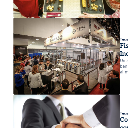
pes
Tecn
Fi
In
Uma
ben
ali
30 
Dem
Tecn
Co
co