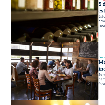
5 
es
Est
pro
cust
Man
org
Nut
Empr
Mo
in
Se 
bem
for
dos
por