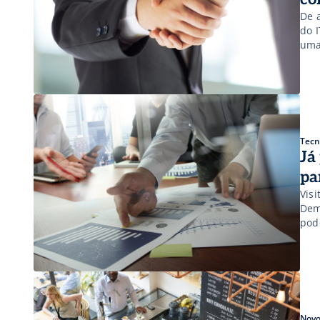
De 
do 
uma
ind
fal
ali
Tecn
Já
pa
Vis
Dem
pode
– c
ofer
Novo