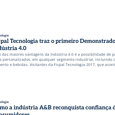
soas acima de 60 […]
ologia
spal Tecnologia traz o primeiro Demonstrad
dústria 4.0
 das maiores vantagens da Indústria 4.0 é a possibilidade de p
s personalizados, em qualquer segmento industrial, incluindo 
mento e bebidas. Visitantes da Fispal Tecnologia 2017, que acon
de junho no Expo São Paulo, em São Paulo (SP), podem conferir 
onstrador Indústria 4.0 – Alimentos e Bebidas, […]
ologia
mo a indústria A&B reconquista confiança 
nsumidores