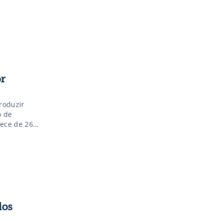
or
roduzir
o de
tece de 26 a
o
dos