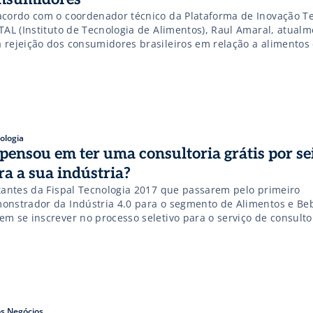
acordo com o coordenador técnico da Plataforma de Inovação T
ITAL (Instituto de Tecnologia de Alimentos), Raul Amaral, atual
 rejeição dos consumidores brasileiros em relação a alimentos
ustrializados comprovadamente saudáveis, em parte pela diss
ácia de que alimentos processados são prejudiciais e modismos
mentos livres de determinados […]
ologia
 pensou em ter uma consultoria grátis por se
ra a sua indústria?
itantes da Fispal Tecnologia 2017 que passarem pelo primeiro
onstrador da Indústria 4.0 para o segmento de Alimentos e Be
m se inscrever no processo seletivo para o serviço de consultor
om duração de seis meses – para micro, pequena e médias emp
ecida pelo IMT (Instituto Mauá de Tecnologia). Serão três as […]
s Negócios