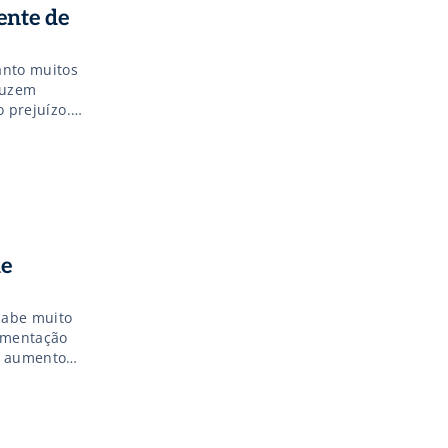
ente de
anto muitos
duzem
o prejuízo.
r
 curso de
de
sabe muito
imentação
ao aumento
fecharem as