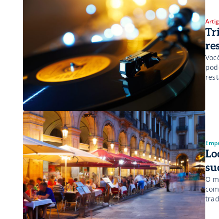
Arti
Tr
re
Voc
pod
res
de 
ben
Empr
Lo
su
O m
com
tra
do 
emp