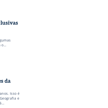
lusivas
lgumas
 o
vo, e que
 focadas no
es da
anos. Isso é
 Geografia e
á
ilhões de