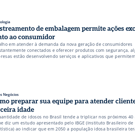
ologia
streamento de embalagem permite ações exc
nto ao consumidor
olho em atender à demanda da nova geração de consumidores
stantemente conectados e oferecer produtos com segurança, a
resas estão desenvolvendo serviços e aplicativos que permitem
treamento de embalagens e o controle total do processo produti
litem a criação de ações de marketing digital, personalizadas e
sumidor final. Segundo […]
s Negócios
mo preparar sua equipe para atender client
rceira idade
antidade de idosos no Brasil tende a triplicar nos próximos 40 
ue diz um estudo apresentado pelo IBGE (Instituto Brasileiro de
tística) ao indicar que em 2050 a população idosa brasileira ter
plicado, passando de 19,6 milhões (em 2010), para mais de 66 m