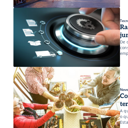
Tecn
Ra
ju
De 
con
emp
ras
faci
con
Novo
Co
te
A qu
o q
Esta
tri