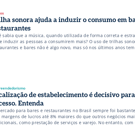
gos
ilha sonora ajuda a induzir o consumo em ba
staurantes
ê sabia que a música, quando utilizada de forma correta e estra
e induzir as pessoas a consumirem mais? O uso de trilhas son
taurantes e bares não é algo novo, mas só nos últimos anos tem 
estratégias e estudos mais elaborados. Hoje vamos ver quais sã
efícios do uso […]
eendedorismo
calização de estabelecimento é decisivo para
cesso. Entenda
ercado para bares e restaurantes no Brasil sempre foi bastant
 margens de lucros até 8% maiores do que outros negócios mai
dicionais, como prestação de serviços e varejo. No entanto, co
poder aquisitivo da população e o ecossistema muito mais propí
reendedores, desde 2012 este mercado tem presenciado uma 