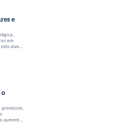
res e
tégica,
oras em
sido alvo
o os
 o
e promissor,
s
m o aumento
cio aos
[…]