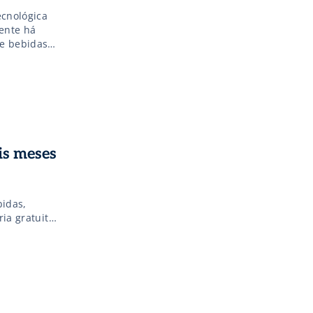
ecnológica
mente há
 e bebidas
eminação da
 como
is meses
bidas,
ia gratuita
resas,