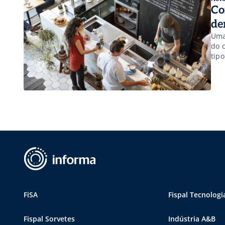
Co
de
Uma
do c
tipo
imp
com
FiSA
Fispal Tecnologi
Fispal Sorvetes
Indústria A&B