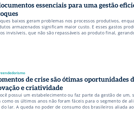
documentos essenciais para uma gestão efici
toques
oques baixos geram problemas nos processos produtivos, enqu
dutos armazenados significam maior custo. E esses gastos pro
os invisíveis, que não são repassáveis ao produto final, gerand
ter os estoques de estabelecimentos de alimentação fora do la
anizados não é algo complicado, na opinião da coordenadora do
rição da Unoeste (Universidade […]
eendedorismo
mentos de crise são ótimas oportunidades 
ovação e criatividade
você possui um estabelecimento ou faz parte da gestão de um, 
 como os últimos anos não foram fáceis para o segmento de al
a do lar. A queda no poder de consumo dos brasileiros aliada 
 custos de manutenção fizeram milhares de estabelecimentos 
tas entre os anos […]