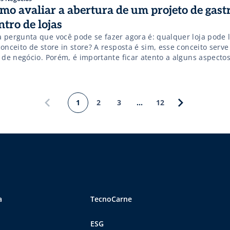
mo avaliar a abertura de um projeto de gas
ntro de lojas
 pergunta que você pode se fazer agora é: qualquer loja pode
onceito de store in store? A resposta é sim, esse conceito serve
 de negócio. Porém, é importante ficar atento a alguns aspectos
ortante escolher uma loja que tenha objetivos em comum ou
plementares ao negócio já existente […]
1
2
3
…
12
a
TecnoCarne
ESG