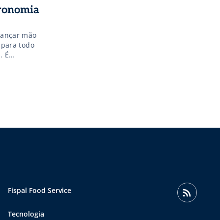
tronomia
 lançar mão
 para todo
. É
Fispal Food Service
Tecnologia