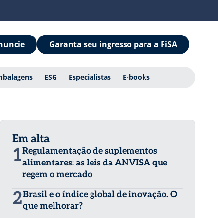
nuncie
Garanta seu ingresso para a FiSA
mbalagens
ESG
Especialistas
E-books
Em alta
1
Regulamentação de suplementos
alimentares: as leis da ANVISA que
regem o mercado
2
Brasil e o índice global de inovação. O
que melhorar?