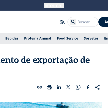
A
Bebidas
Proteína Animal
Food Service
Sorvetes
E
mento de exportação de