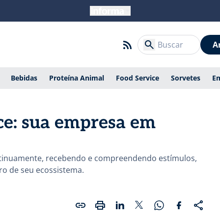
A
Bebidas
Proteína Animal
Food Service
Sorvetes
E
ce: sua empresa em
tinuamente, recebendo e compreendendo estímulos,
ro de seu ecossistema.