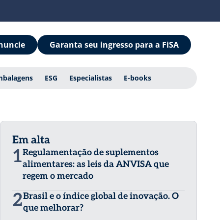
nuncie
Garanta seu ingresso para a FiSA
mbalagens
ESG
Especialistas
E-books
Em alta
1
Regulamentação de suplementos
alimentares: as leis da ANVISA que
regem o mercado
2
Brasil e o índice global de inovação. O
que melhorar?