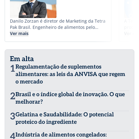
Danilo Zorzan é diretor de Marketing da Tetra
A Tetr
Pak Brasil. Engenheiro de alimentos pelo
proces
Instituto Mauá de Tecnologia e com MBA em
Ver mais
atua j
Ver ma
Propaganda e Marketing pela Escola Superior
mais d
de Propaganda e Marketing (ESPM), Danilo
funcio
Zorzan acumula mais de vinte anos no setor
dispon
Em alta
de alimentos e bebidas. Em sua trajetória
mundo 
dedicou-se a projetos globais com foco no
pessoa
1
Regulamentação de suplementos
desenvolvimento de novas soluções e
alimentares: as leis da ANVISA que regem
impulsionamento de vendas na indústria
o mercado
alimentícia.
2
Brasil e o índice global de inovação. O que
melhorar?
3
Gelatina e Saudabilidade: O potencial
proteico do ingrediente
4
Indústria de alimentos congelados: