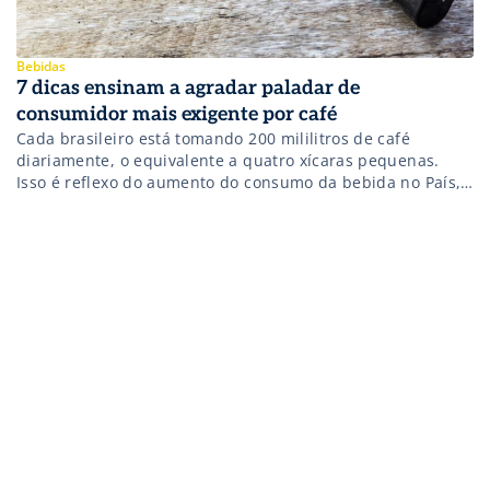
Bebidas
7 dicas ensinam a agradar paladar de
consumidor mais exigente por café
Cada brasileiro está tomando 200 mililitros de café
diariamente, o equivalente a quatro xícaras pequenas.
Isso é reflexo do aumento do consumo da bebida no País,
que aumentou em 2015, alcançando 81 litros por
habitante. A busca por cafés de melhor qualidade também
aumentou. Segundo especialistas, isso aconteceu pois nos
últimos anos o público teve […]