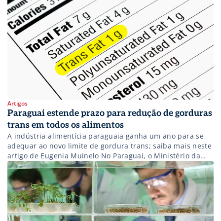
75/2020.
Artigos
Paraguai estende prazo para redução de gorduras
trans em todos os alimentos
A indústria alimentícia paraguaia ganha um ano para se
adequar ao novo limite de gordura trans; saiba mais neste
artigo de Eugenia Muinelo No Paraguai, o Ministério da
Saúde Pública e Assistência Social, através do Instituto
Nacional de Alimentação e Nutrição (INAN), emitiu uma
Resolução que prorroga o prazo de entrada em vigor para
a […]