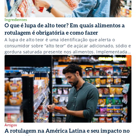
Ingredientes
O que é lupa de alto teor? Em quais alimentos a
rotulagem é obrigatória e como fazer
A lupa de alto teor é uma identificação que alerta o
consumidor sobre “alto teor” de açúcar adicionado, sódio e
gordura saturada presente nos alimentos. Implementada
pela Anvisa em 2022, a lupa visa aumentar a
transparência, sendo mandatória em produtos que
excedem limites específicos desses nutrientes. Saiba mais.
Artigos
A rotulagem na América Latina e seu impacto no