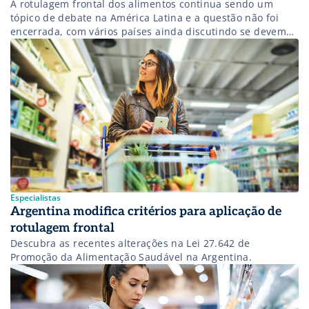
A rotulagem frontal dos alimentos continua sendo um
tópico de debate na América Latina e a questão não foi
encerrada, com vários países ainda discutindo se devem
implementar um sistema que forneça informações
adicionais sobre o conteúdo nutricional dos alimentos
embalados. Em dezembro passado, a República
Dominicana colocou em consulta pública uma proposta
para implementar […]
Especialistas
Argentina modifica critérios para aplicação de
rotulagem frontal
Descubra as recentes alterações na Lei 27.642 de
Promoção da Alimentação Saudável na Argentina.