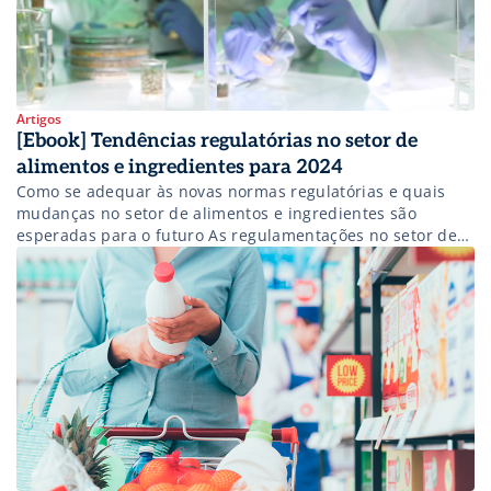
Artigos
[Ebook] Tendências regulatórias no setor de
alimentos e ingredientes para 2024
Como se adequar às novas normas regulatórias e quais
mudanças no setor de alimentos e ingredientes são
esperadas para o futuro As regulamentações no setor de
alimentos e ingredientes têm sido um ponto de destaque,
com diferentes abordagens adotadas globalmente. A falta
de uma definição internacional única sobre o que constitui
novos alimentos tem gerado […]