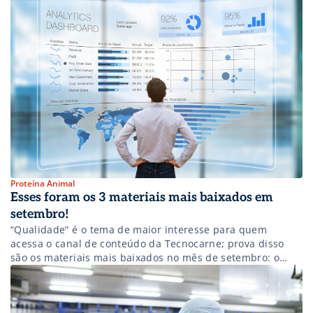
Entretanto, o docente explica que a adoção de máquinas
novas por parte da indústria frigorífica pode representar
uma maneira eficaz de inovar nos negócios […]
Proteína Animal
Esses foram os 3 materiais mais baixados em
setembro!
“Qualidade” é o tema de maior interesse para quem
acessa o canal de conteúdo da Tecnocarne; prova disso
são os materiais mais baixados no mês de setembro: o
whitepaper “Avaliação de qualidade” e os infográficos
“Erros em estoque” e “Boas práticas higiênico-sanitárias”.
Para obter produtos cárneos com qualidade é preciso