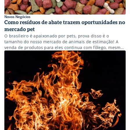
Novos Negócios
Como resíduos de abate trazem oportunidades no
mercado pet
O brasileiro é apaixonado por pets, prova disso é o
tamanho do nosso mercado de animais de estimação! A
venda de produtos para eles continua com fôlego, mesmo
diante da crise financeira que insiste em assolar o país
nos últimos anos. Todo esse sucesso do mercado pet
estimula diversos tipos de indústrias. Dentre eles, o setor
[…]