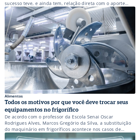
sucesso teve, e ainda tem, relação direta com o aporte
financeiro oferecido por meio de empréstimo para
abatedouros e frigoríficos? Por muito tempo, abatedouros
e frigoríficos brasileiros receberam aportes financeiros
gigantescos, sendo essa a […]
Alimentos
Todos os motivos por que você deve trocar seus
equipamentos no frigorífico
De acordo com o professor da Escola Senai Oscar
Rodrigues Alves, Marcos Gregório da Silva, a substituição
do maquinário em frigoríficos acontece nos casos de
obsolência ou constantes falhas nesses equipamentos.