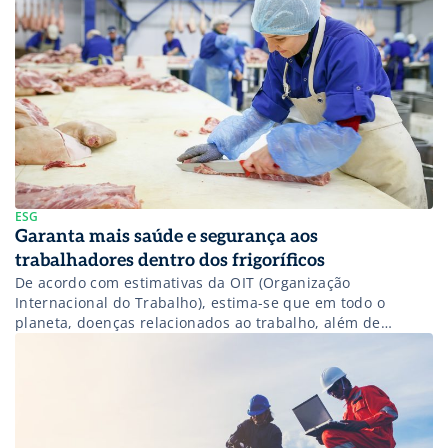
presta atenção na qualidade sanitária, […]
ESG
Garanta mais saúde e segurança aos
trabalhadores dentro dos frigoríficos
De acordo com estimativas da OIT (Organização
Internacional do Trabalho), estima-se que em todo o
planeta, doenças relacionados ao trabalho, além de
acidentes no mesmo ambiente matam, por ano, cerca de
2,3 milhões de trabalhadores. Na indústria alimentícia,
que tem nos frigoríficos grandes representantes, os dados
apontam que essas tristes ocorrências também são
bastante elevadas, […]