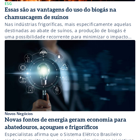
ESG
Essas são as vantagens do uso do biogás na
chamuscagem de suínos
Nas indústrias frigoríficas, mais especificamente aquelas
destinadas ao abate de suínos, a produção de biogás é
uma possibilidade recorrente para minimizar o impacto
ambiental gerado. Além disso, a adoção do biogás pode
tornar o processo de chamuscagem de suínos mais
sustentável e eficaz. Na indústria frigorífica de suínos,
essa busca pela sustentabilidade passa, necessariamente,
pelo […]
Novos Negócios
Novas fontes de energia geram economia para
abatedouros, açougues e frigoríficos
Especialistas afirma que o Sistema Elétrico Brasileiro