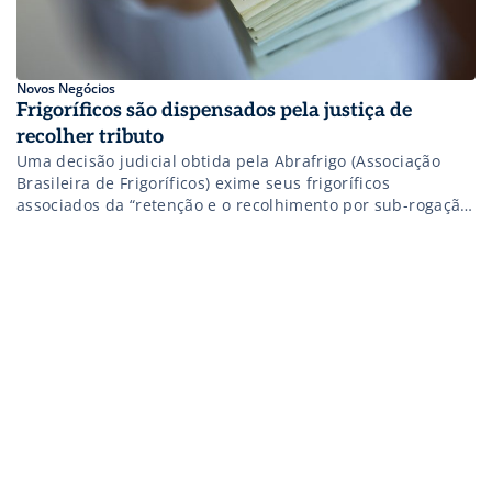
Novos Negócios
Frigoríficos são dispensados pela justiça de
recolher tributo
Uma decisão judicial obtida pela Abrafrigo (Associação
Brasileira de Frigoríficos) exime seus frigoríficos
associados da “retenção e o recolhimento por sub-rogação
dos débitos referentes à contribuição do Funrural e do
seguro acidente de trabalho”. Sub-rogação é um
instrumento jurídico utilizado para se efetuar o
pagamento de uma dívida, substituindo o titular
responsável pelo débito. Em […]