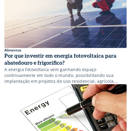
Alimentos
Por que investir em energia fotovoltaica para
abatedouro e frigorífico?
A energia fotovoltaica vem ganhando espaço
continuamente em todo o mundo, possibilitando sua
implantação em projetos de uso residencial, agrícola,
comercial e industrial. Por isso, com o avanço da
tecnologia das placas fotovoltaicas alinhada com a
redução do custo de instalação, hoje já é plenamente
possível implantar o sistema de energia solar para a
geração […]