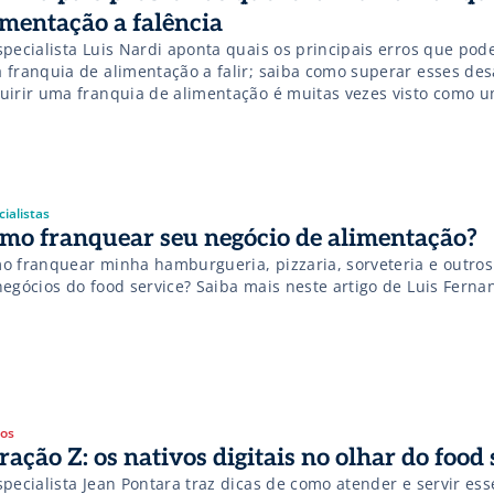
imentação a falência
specialista Luis Nardi aponta quais os principais erros que pod
 franquia de alimentação a falir; saiba como superar esses des
uirir uma franquia de alimentação é muitas vezes visto como 
uro para empreender no ramo, oferecendo um negócio já conso
anto, a realidade mostra que as franquias também estão […]
ialistas
mo franquear seu negócio de alimentação?
o franquear minha hamburgueria, pizzaria, sorveteria e outro
negócios do food service? Saiba mais neste artigo de Luis Ferna
gos
ração Z: os nativos digitais no olhar do food 
pecialista Jean Pontara traz dicas de como atender e servir ess