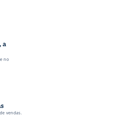
 a
e no
as
 de vendas.