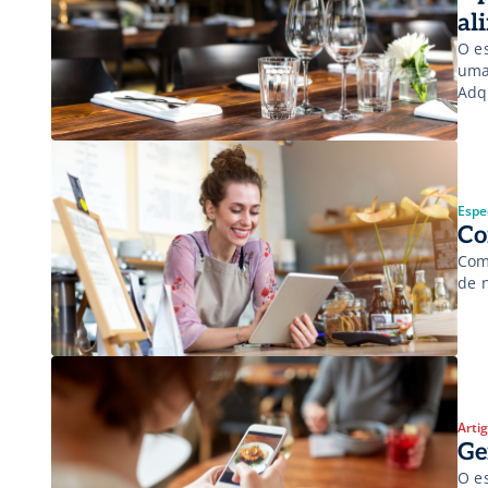
al
O e
uma
Adq
seg
ent
Espec
Co
Com
de 
Arti
Ge
O es