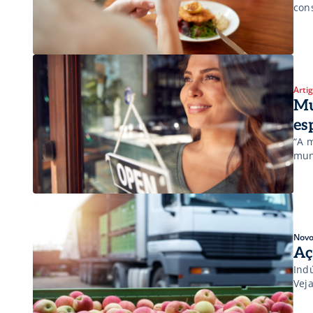
con
Arti
Mu
es
“A 
mun
Novo
Aç
Ind
Vej