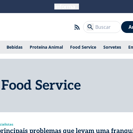
A
Bebidas
Proteína Animal
Food Service
Sorvetes
E
 Food Service
ialistas
principais problemas que levam uma franqu