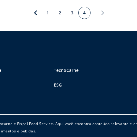
1
2
3
4
a
TecnoCarne
ESG
cnocarne e Fispal Food Service. Aqui você encontra conteúdo relevante e 
limentos e bebidas.