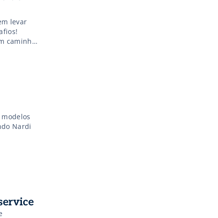
em levar
afios!
um caminho
lidado. No
s modelos
ndo Nardi
service
e