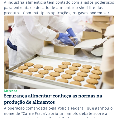
A indústria alimentícia tem contado com aliados poderosos
para enfrentar o desafio de aumentar o shelf life dos
produtos. Com múltiplas aplicações, os gases podem ser
utilizados para acelerar ou interromper processos,
aquecer, resfriar, alterar e, até mesmo, preservar e
manter os alimentos frescos por mais tempo. Os tipos que
mais atuam nesse sentido são […]
Mercado
Segurança alimentar: conheça as normas na
produção de alimentos
A operação comandada pela Polícia Federal, que ganhou o
nome de “Carne Fraca”, abriu um amplo debate sobre a