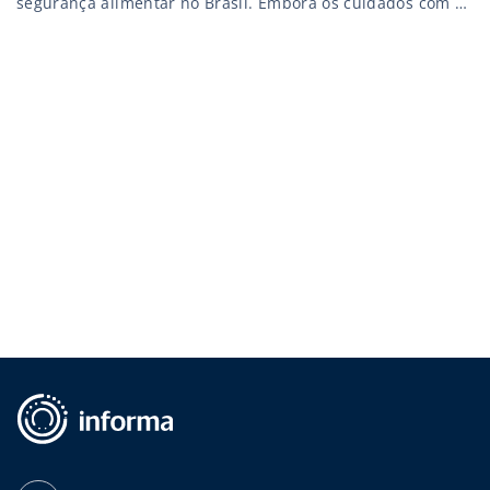
segurança alimentar no Brasil. Embora os cuidados com a
higiene, a conservação e a manipulação dos alimentos não
seja algo novo, a venda de carne adulterada por
frigoríficos chamou a atenção da população, que anda
mais […]