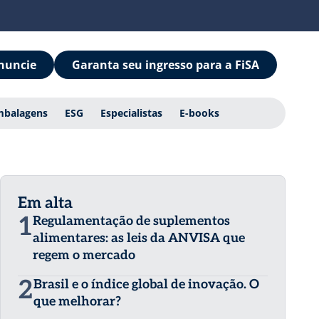
nuncie
Garanta seu ingresso para a FiSA
mbalagens
ESG
Especialistas
E-books
Em alta
1
Regulamentação de suplementos
alimentares: as leis da ANVISA que
regem o mercado
2
Brasil e o índice global de inovação. O
que melhorar?