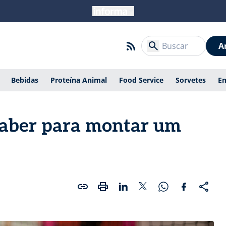
A
Bebidas
Proteína Animal
Food Service
Sorvetes
E
saber para montar um