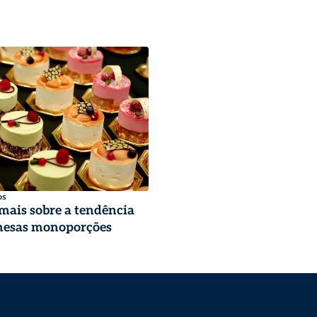
os
ais sobre a tendência
mesas monoporções