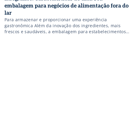
embalagem para negócios de alimentação fora do
lar
Para armazenar e proporcionar uma experiência
gastronômica Além da inovação dos ingredientes, mais
frescos e saudáveis, a embalagem para estabelecimentos
de alimentação fora do lar precisa se diferenciar. Neste
infográfico, você confere algumas das características
recomendadas para quem deseja oferecer uma melhor
experiência ao seu cliente, criando um diferencial
competitivo.