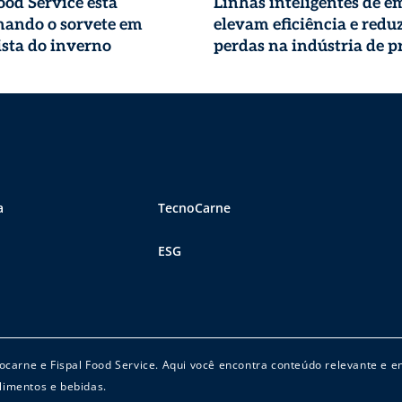
od Service está
Linhas inteligentes de 
mando o sorvete em
elevam eficiência e red
sta do inverno
perdas na indústria de p
animal
a
TecnoCarne
ESG
cnocarne e Fispal Food Service. Aqui você encontra conteúdo relevante e 
limentos e bebidas.