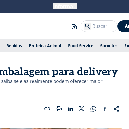
A
Bebidas
Proteína Animal
Food Service
Sorvetes
E
embalagem para delivery
 saiba se elas realmente podem oferecer maior