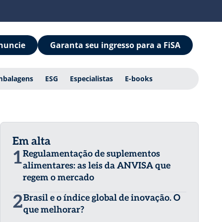
nuncie
Garanta seu ingresso para a FiSA
mbalagens
ESG
Especialistas
E-books
Em alta
1
Regulamentação de suplementos
alimentares: as leis da ANVISA que
regem o mercado
2
Brasil e o índice global de inovação. O
que melhorar?