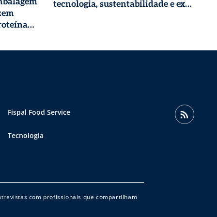
embalagem
tecnologia, sustentabilidade e experiênc
uzem
do cliente [Ebook]
roteína
Fispal Food Service
Tecnologia
entrevistas com profissionais que compartilham