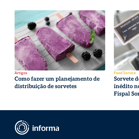
Artigos
Food Service
Como fazer um planejamento de
Sorvete d
distribuição de sorvetes
inédito n
Fispal So