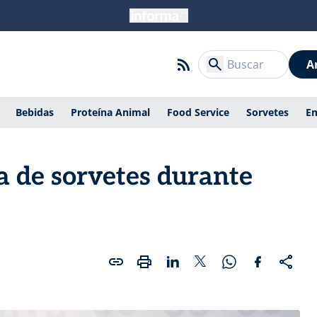
A
Bebidas
Proteína Animal
Food Service
Sorvetes
E
 de sorvetes durante