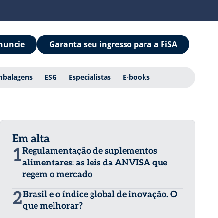
nuncie
Garanta seu ingresso para a FiSA
mbalagens
ESG
Especialistas
E-books
Em alta
1
Regulamentação de suplementos
alimentares: as leis da ANVISA que
regem o mercado
2
Brasil e o índice global de inovação. O
que melhorar?