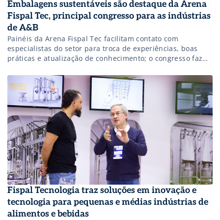
Embalagens sustentáveis são destaque da Arena
Fispal Tec, principal congresso para as indústrias
de A&B
Painéis da Arena Fispal Tec facilitam contato com
especialistas do setor para troca de experiências, boas
práticas e atualização de conhecimento; o congresso faz
parte da Fispal Tecnologia, que acontece de 18 a 21 de
junho. A Fispal Tecnologia, que acontece entre os dias 18 e
21 de junho, no São Paulo Expo, contará com mais […]
Fispal Tecnologia traz soluções em inovação e
tecnologia para pequenas e médias indústrias de
alimentos e bebidas