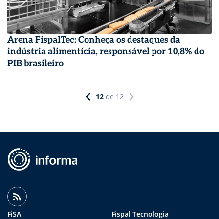
Arena FispalTec: Conheça os destaques da
indústria alimentícia, responsável por 10,8% do
PIB brasileiro
12
de
12
FiSA
Fispal Tecnologia