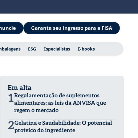
nuncie
Garanta seu ingresso para a FiSA
mbalagens
ESG
Especialistas
E-books
Em alta
1
Regulamentação de suplementos
alimentares: as leis da ANVISA que
regem o mercado
2
Gelatina e Saudabilidade: O potencial
proteico do ingrediente