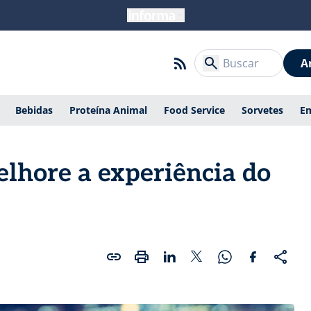
A
Bebidas
Proteína Animal
Food Service
Sorvetes
E
elhore a experiência do