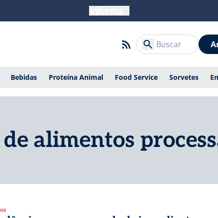
A
Bebidas
Proteína Animal
Food Service
Sorvetes
E
 de alimentos proces
gos