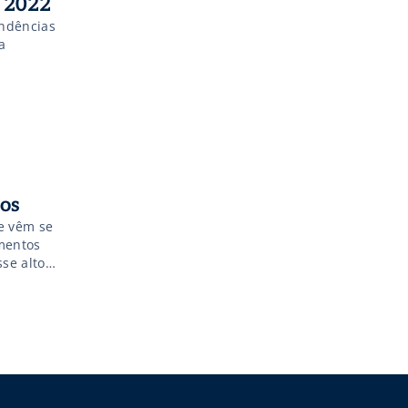
m 2022
endências
a
dos
e vêm se
mentos
se alto
essados,