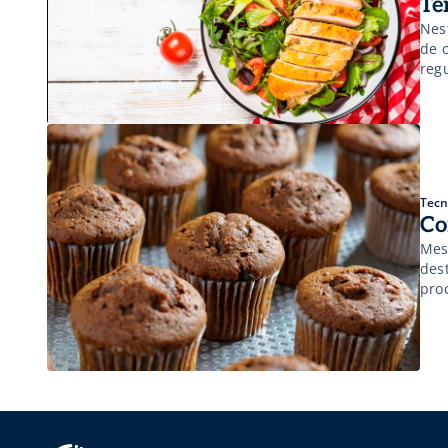
Te
Nest
de 
reg
Tecn
Co
Mes
des
pro
índ
em 