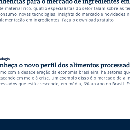
ndências para o mercado de ingredientes e
e material rico, quatro especialistas do setor falam sobre as t
consumo, novas tecnologias, insights do mercado e novidades n
ulamentação em ingredientes. Faça o download gratuito!
ologia
nheça o novo perfil dos alimentos processa
mo com a desaceleração da economia brasileira, há setores qu
tacando em meio à crise. Um exemplo disso é o mercado de ali
cessados que está crescendo, em média, 6% ao ano no Brasil. Es
ice de crescimento é atribuído ao fato de que os alimentos proc
sua maioria, estão presentes nas […]