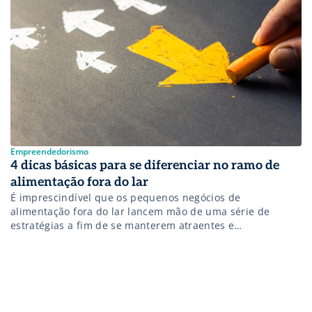
comprometer o […]
Empreendedorismo
4 dicas básicas para se diferenciar no ramo de
alimentação fora do lar
É imprescindível que os pequenos negócios de
alimentação fora do lar lancem mão de uma série de
estratégias a fim de se manterem atraentes e
competitivos. Essas estratégias garantirão os diferenciais
que todos buscam incansavelmente. Assim, é possível se
adaptar ao momento e buscar formas de conservar a
clientela podendo, inclusive, expandi-la. Os 4 alicerces […]