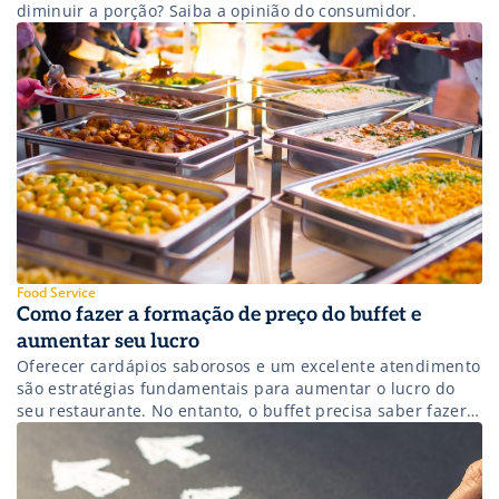
diminuir a porção? Saiba a opinião do consumidor.
Food Service
Como fazer a formação de preço do buffet e
aumentar seu lucro
Oferecer cardápios saborosos e um excelente atendimento
são estratégias fundamentais para aumentar o lucro do
seu restaurante. No entanto, o buffet precisa saber fazer a
formação de preço, pois ele é o ingrediente principal para
atrair clientes e aumentar os lucros. Quando você não
pensa precificação dos seus produtos, corre o risco de