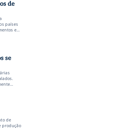
os de
a
os países
imentos e
ção às
eira (5),
s se
árias
lados.
mente
anto
a rotulagem
nto de
e produção