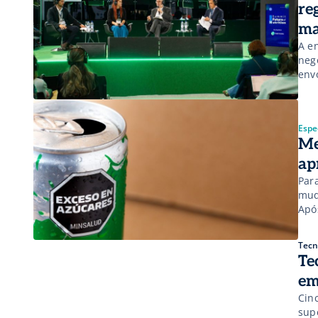
re
ma
A e
neg
env
ing
nor
[…]
Espec
Me
ap
Par
mud
Apó
apr
nut
Tecn
[…]
Te
em
Cin
sup