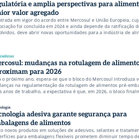
gulatória e amplia perspectivas para aliment
ior valor agregado
ntrada em vigor do acordo entre Mercosul e União Europeia, cuj
ociação foi concluída em 2024 e ainda depende da ratificação d
olvidos, deve abrir novas oportunidades para a indústria de al
redientes, mas também exigirá maior competitividade e adapta
mas internacionais. O tema foi debatido na manhã desta quarta-f
ialistas
rcosul: mudanças na rotulagem de alimento
roximam para 2026
a o próximo ano, espera-se que o bloco do Mercosul introduza v
anças na regulamentação da rotulagem de alimentos pré-emba
s anos de trabalho, a expectativa é que, em 2026, o bloco final
ove novas regras para o rotulagem de alimentos, tanto geral qu
ricional. Os projetos de Resolução GMC que trarão alterações n
ologia
cnologia adesiva garante segurança para
balagens de alimentos
co novos produtos em soluções de adesivos, selantes e tratame
erfícies para embalagens flexíveis prometem diminuir tempo d