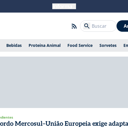
A
Bebidas
Proteína Animal
Food Service
Sorvetes
E
edientes
ordo Mercosul–União Europeia exige adapt