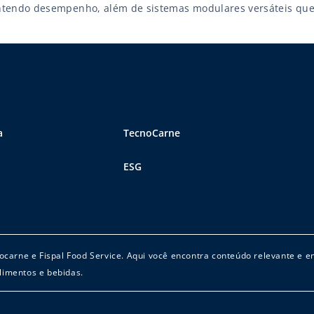
tendo desempenho, além de sistemas modulares versáteis qu
plexidade de estoque. E esses itens estão em conformidades c
ncia Nacional de Vigilância Sanitária), com a FDA e com a EFSA,
ncias reguladoras […]
a
TecnoCarne
ESG
cnocarne e Fispal Food Service. Aqui você encontra conteúdo relevante e 
limentos e bebidas.