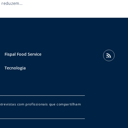
e reduzem a
om a Anvisa
Fispal Food Service
Tecnologia
entrevistas com profissionais que compartilham