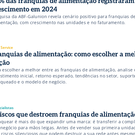
% das franquias de alimentação registraram
escimento em 2024
quisa da ABF-Galunion revela cenário positivo para franquias d
mentação, com crescimento nas unidades e no faturamento.
 Service
anquias de alimentação: como escolher a me
ção
a escolher a melhor entre as franquias de alimentação, analise 
stimento inicial, retorno esperado, tendências no setor, suport
nqueado e o modelo de negócio.
ialistas
riscos que destroem franquias de alimentaçã
nquear é mais do que expandir uma marca: é transferir a comp
 negócio para mãos leigas. Antes de vender sua primeira unida
8 riscos silenciosos que podem destruir a sua rede antes mesmo