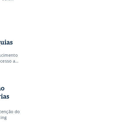
quias
e
escimento
ucesso a
em como um
ão
rias
atenção do
ting