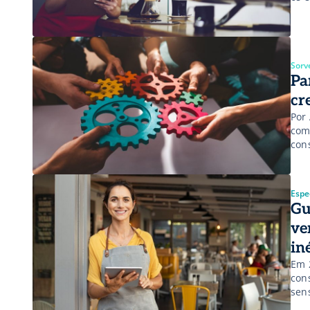
nas
Sorv
Pa
cr
Por
com
con
lon
mot
Espec
Gu
ve
in
Em 
con
sen