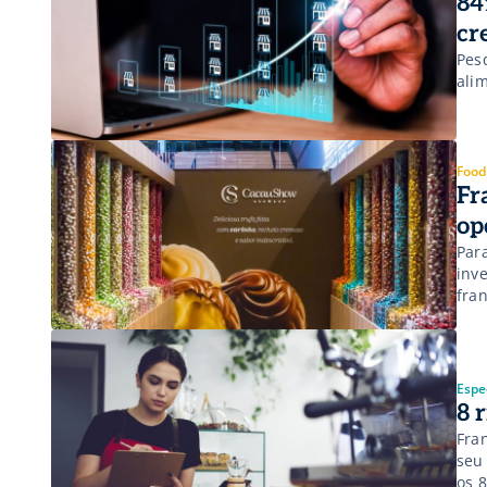
84
cr
Pes
ali
Food
Fr
op
Par
inve
fra
Espec
8 
Fra
seu
os 