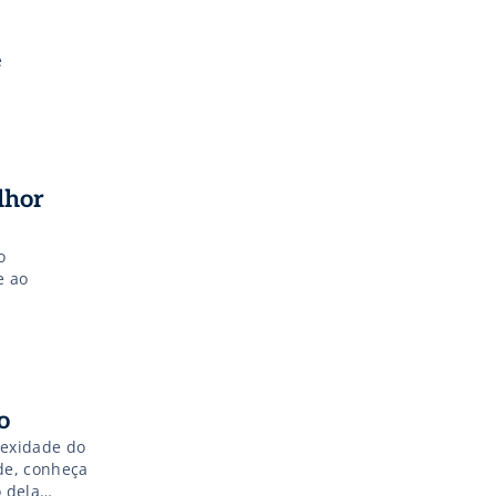
e
lhor
o
e ao
o
lexidade do
de, conheça
 dela