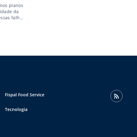
 nos planos
lidade da
essas falhas
Fispal Food Service
Tecnologia