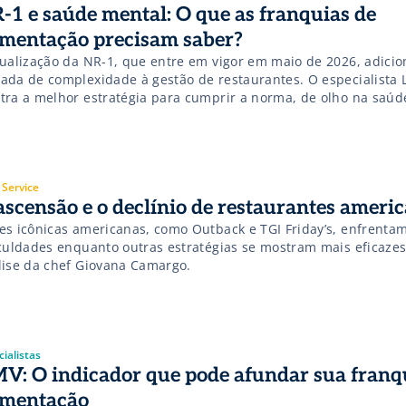
-1 e saúde mental: O que as franquias de
imentação precisam saber?
tualização da NR-1, que entre em vigor em maio de 2026, adici
ada de complexidade à gestão de restaurantes. O especialista 
tra a melhor estratégia para cumprir a norma, de olho na saúd
aborador e lucratividade do negócio.
 Service
ascensão e o declínio de restaurantes ameri
es icônicas americanas, como Outback e TGI Friday’s, enfrenta
iculdades enquanto outras estratégias se mostram mais eficazes;
lise da chef Giovana Camargo.
ialistas
V: O indicador que pode afundar sua franq
imentação