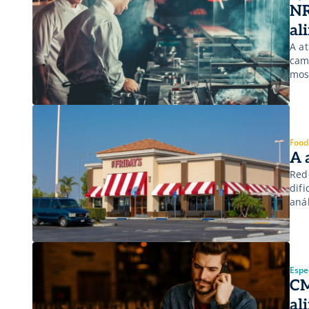
NR
al
A a
cam
mos
col
Food
A 
Red
dif
aná
Espec
CM
al