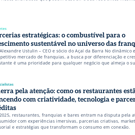
cer.
etes
rcerias estratégicas: o combustível para o
escimento sustentável no universo das fran
 Alexandre Ustulin – CEO e sócio do Açaí da Barra No dinâmico 
petitivo mercado de franquias, a busca por diferenciação e cr
stante é uma prioridade para qualquer negócio que almeja o s
go prazo. Em meio a diversas estratégias, as parcerias emerg
or poderoso, capaz de impulsionar a inovação, […]
ialistas
erra pela atenção: como os restaurantes est
ncendo com criatividade, tecnologia e parce
éditas
2025, restaurantes, franquias e bares entram na disputa pela 
sumidor com experiências imersivas, parcerias criativas, marke
sorial e estratégias que transformam o consumo em conexão.