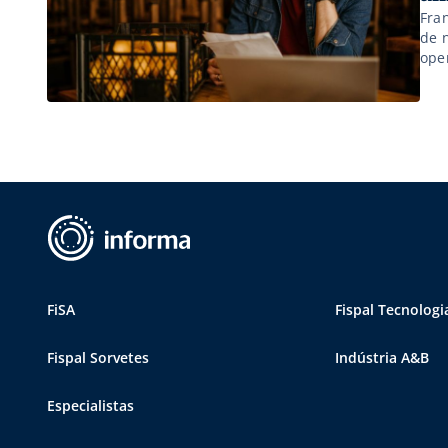
Fra
de 
oper
no 
FiSA
Fispal Tecnologi
Fispal Sorvetes
Indústria A&B
Especialistas