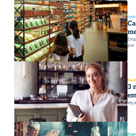
Indú
Ca
me
Emp
por
Food
3 
em
Vej
Espec