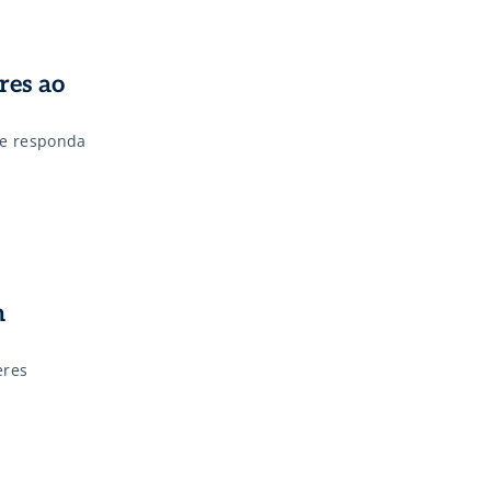
res ao
de responda
m
eres