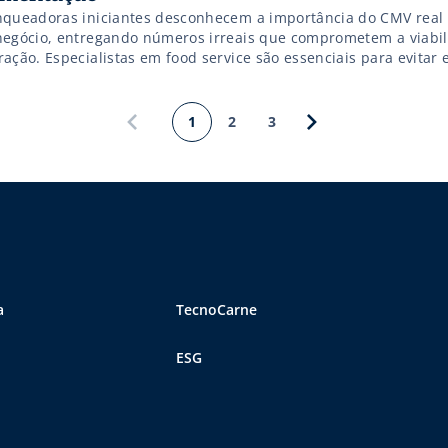
nqueadoras iniciantes desconhecem a importância do CMV real
negócio, entregando números irreais que comprometem a viabi
ação. Especialistas em food service são essenciais para evitar 
início da expansão.
1
2
3
a
TecnoCarne
ESG