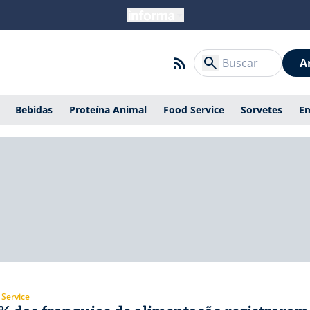
A
Bebidas
Proteína Animal
Food Service
Sorvetes
E
 Service