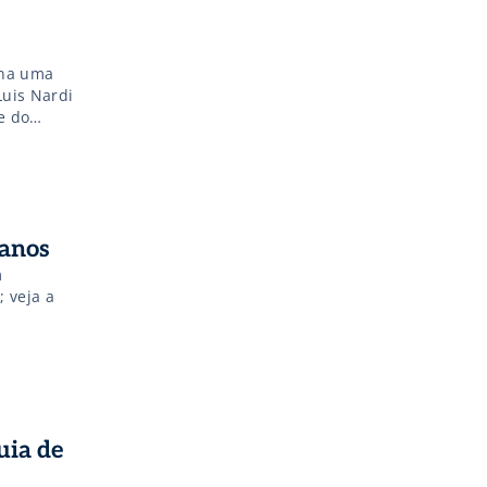
ona uma
Luis Nardi
e do
canos
m
 veja a
uia de