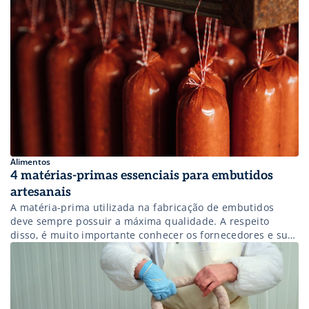
conformidade com normas de […]
Alimentos
4 matérias-primas essenciais para embutidos
artesanais
A matéria-prima utilizada na fabricação de embutidos
deve sempre possuir a máxima qualidade. A respeito
disso, é muito importante conhecer os fornecedores e suas
plantas de processamento e ficar atento se eles cumprem
os requisitos necessários de Boas Práticas de Fabricação e
Higiene. Geralmente, as matérias-primas se subdividem
em quatro grandes grupos: Matéria-prima cárnea – […]