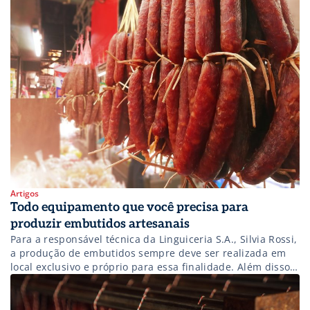
cidades, a preços exorbitantes. Porém, na atualidade os
consumidores estão cada vez mais exigentes […]
Artigos
Todo equipamento que você precisa para
produzir embutidos artesanais
Para a responsável técnica da Linguiceria S.A., Silvia Rossi,
a produção de embutidos sempre deve ser realizada em
local exclusivo e próprio para essa finalidade. Além disso,
cada um dos equipamentos utilizados no processamento
de embutidos deve ter o máximo de eficiência. Todo o
maquinário utilizado deve: Ser construído em