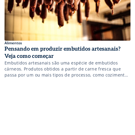
Alimentos
Pensando em produzir embutidos artesanais?
Veja como começar
Embutidos artesanais são uma espécie de embutidos
cárneos. Produtos obtidos a partir de carne fresca que
passa por um ou mais tipos de processo, como cozimento,
salga, defumação ou mesmo somente a adição de
diferentes condimentos e temperos. Segundo a
zootecnista e fundadora-responsável técnica da
Linguiceria S.A., Silvia Rossi, os embutidos cárneos são
produtos obtidos […]