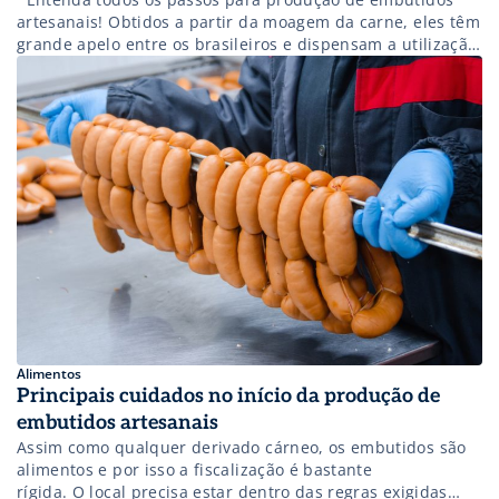
artesanais! Obtidos a partir da moagem da carne, eles têm
grande apelo entre os brasileiros e dispensam a utilização
de equipamentos complexos ou caros para serem
produzidos. Uma das primeiras medidas é saber que para
produzir quaisquer alimentos de origem animal no país, é
preciso que […]
Alimentos
Principais cuidados no início da produção de
embutidos artesanais
Assim como qualquer derivado cárneo, os embutidos são
alimentos e por isso a fiscalização é bastante
rígida. O local precisa estar dentro das regras exigidas