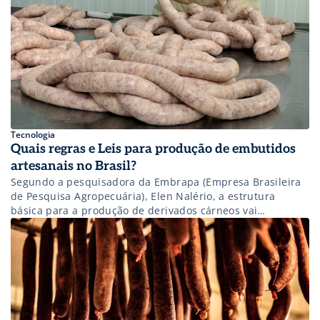
Tecnologia
Quais regras e Leis para produção de embutidos
artesanais no Brasil?
Segundo a pesquisadora da Embrapa (Empresa Brasileira
de Pesquisa Agropecuária), Elen Nalério, a estrutura
básica para a produção de derivados cárneos vai
depender do tipo de produto a ser elaborado, do volume
de produção pretendido e em termos comerciais, para
onde a produção será escoada (esfera municipal, estadual,
nacional e/ou internacional). “Recentemente foi publicada
a […]