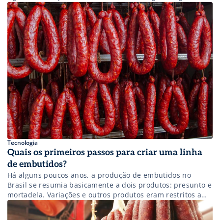
pelos órgãos fiscalizadores, sendo essa a regra número
um na produção de uma nova linha de embutidos. Mas,
além desta questão, o estudioso da charcutaria, processos
de conservação e transformação da carne e […]
Tecnologia
Quais os primeiros passos para criar uma linha
de embutidos?
Há alguns poucos anos, a produção de embutidos no
Brasil se resumia basicamente a dois produtos: presunto e
mortadela. Variações e outros produtos eram restritos a
pequenos nichos de mercado, que por muitas vezes, eram
encontrados em comércios específicos em grandes