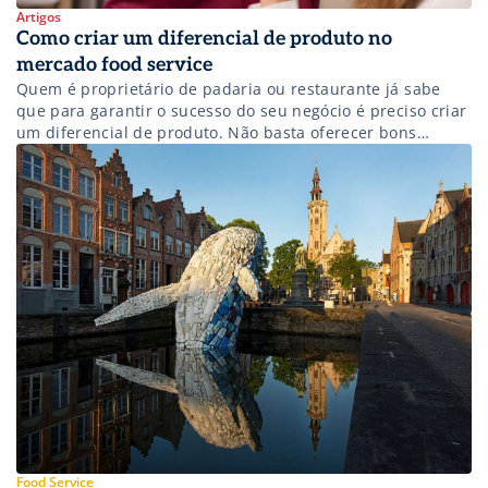
Artigos
Como criar um diferencial de produto no
mercado food service
Quem é proprietário de padaria ou restaurante já sabe
que para garantir o sucesso do seu negócio é preciso criar
um diferencial de produto. Não basta oferecer bons
produtos, mas é necessário investir em atendimento e
cardápio, ter experiência e organizar os ambientes para
poder se destacar da concorrência. Pensando em ajudá-lo
a criar um […]
Food Service