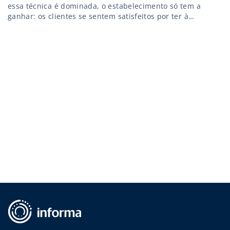
essa técnica é dominada, o estabelecimento só tem a
ganhar: os clientes se sentem satisfeitos por ter à
disposição os produtos que busca, além de um
atendimento de qualidade. Assim, o serviço perfeito
garante fidelização de clientes e uma boa rentabilidade ao
negócio. Que tal […]