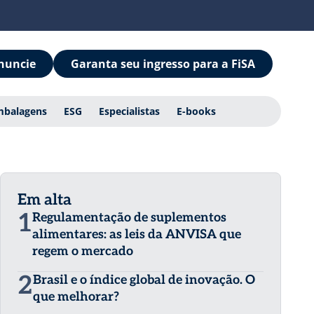
nuncie
Garanta seu ingresso para a FiSA
mbalagens
ESG
Especialistas
E-books
Em alta
1
Regulamentação de suplementos
alimentares: as leis da ANVISA que
regem o mercado
2
Brasil e o índice global de inovação. O
que melhorar?