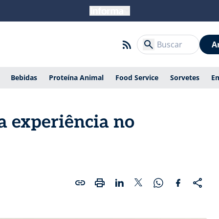
A
Bebidas
Proteína Animal
Food Service
Sorvetes
E
a experiência no