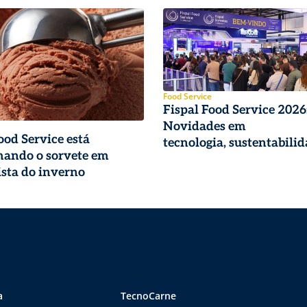
Food Service
Fispal Food Service 2026
Novidades em
od Service está
tecnologia, sustentabilid
mando o sorvete em
do cliente [Ebook]
sta do inverno
a
TecnoCarne