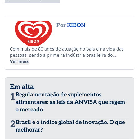
Por
KIBON
Com mais de 80 anos de atuação no país e na vida das
pessoas, sendo a primeira indústria brasileira do
segmento de sorvetes, Kibon é a marca líder de mercado
Ver mais
no Brasil e é a mais lembrada pelos consumidores no
prêmio Top Of Mind. A marca tem como propósito ter
mais brasileiros, tomando mais sorvetes, mais vezes por
Em alta
ano. Para isso, tem investido cada vez mais em marcar
presença nos principais locais onde os seus
1
Regulamentação de suplementos
consumidores estão. Assim, podem levar inovações de
alimentares: as leis da ANVISA que regem
suas delícias geladas que atendam a diferentes perfis.
o mercado
Nos acompanhe nas redes sociais:
Instagram
e
Tiktok
.
2
Brasil e o índice global de inovação. O que
melhorar?