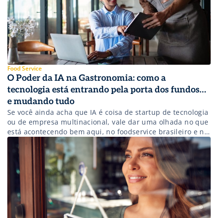
Gazeta e TV Aparecida. É colunista de gastronomia do
Jornal O Vale.
Food Service
O Poder da IA na Gastronomia: como a
tecnologia está entrando pela porta dos fundos…
e mudando tudo
Se você ainda acha que IA é coisa de startup de tecnologia
ou de empresa multinacional, vale dar uma olhada no que
está acontecendo bem aqui, no foodservice brasileiro e no
mundo.