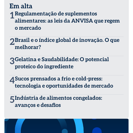
Em alta
consultivo para empresas de tecnologia e operação no
setor de alimentação fora do lar.
1
Regulamentação de suplementos
alimentares: as leis da ANVISA que regem
o mercado
2
Brasil e o índice global de inovação. O que
melhorar?
3
Gelatina e Saudabilidade: O potencial
proteico do ingrediente
4
Sucos prensados a frio e cold-press:
tecnologia e oportunidades de mercado
5
Indústria de alimentos congelados:
avanços e desafios