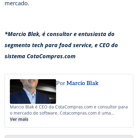
mercado.
*Marcio Blak, é consultor e entusiasta do
segmento tech para food service, e CEO do
sistema CotaCompras.com
Por
Marcio Blak
Marcio Blak é CEO da CotaCompras.com e consultor para
o mercado de software. Cotacompras.com é uma
plataforma de gestão de compras e cotações para redes
Ver mais
de food service e hospitalidade. Engenheiro pela UFRJ,
MBA pela FGV, com histórico de saída no setor
(SnackControl → Bematech). Atua como conselheiro